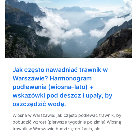
Jak często nawadniać trawnik w
Warszawie? Harmonogram
podlewania (wiosna–lato) +
wskazówki pod deszcz i upały, by
oszczędzić wodę.
Wiosna w Warszawie: jak często podlewać trawnik, by
pobudzić wzrost (pierwsze tygodnie po zimie) Wiosną
trawnik w Warszawie budzi się do życia, ale j...