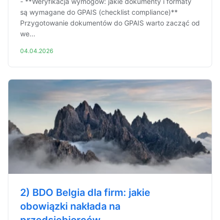
- **Weryfikacja wymogów: jakie dokumenty i formaty
są wymagane do GPAIS (checklist compliance)**
Przygotowanie dokumentów do GPAIS warto zacząć od
we...
04.04.2026
2) BDO Belgia dla firm: jakie
obowiązki nakłada na