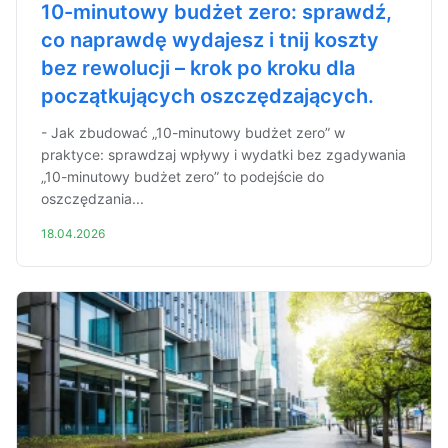
10-minutowy budżet zero: sprawdź,
co naprawdę wydajesz i tnij koszty
bez rewolucji – krok po kroku dla
początkujących oszczędzających.
- Jak zbudować „10-minutowy budżet zero” w
praktyce: sprawdzaj wpływy i wydatki bez zgadywania
„10-minutowy budżet zero” to podejście do
oszczędzania...
18.04.2026