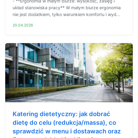
- **Ergonomia w małym biurze: wysokość, zasięg i
układ stanowiska pracy** W małym biurze ergonomia
nie jest dodatkiem, tylko warunkiem komfortu i wyd...
20.04.2026
Katering dietetyczny: jak dobrać
dietę do celu (redukcja/massa), co
sprawdzić w menu i dostawach oraz