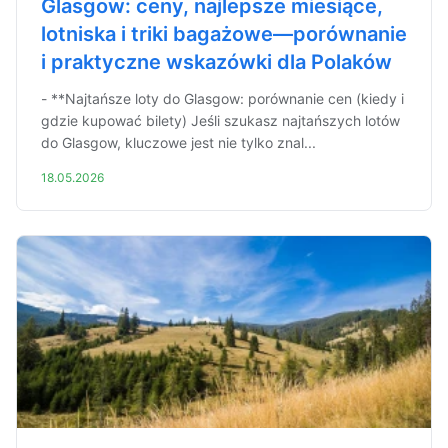
Glasgow: ceny, najlepsze miesiące,
lotniska i triki bagażowe—porównanie
i praktyczne wskazówki dla Polaków
- **Najtańsze loty do Glasgow: porównanie cen (kiedy i
gdzie kupować bilety) Jeśli szukasz najtańszych lotów
do Glasgow, kluczowe jest nie tylko znal...
18.05.2026