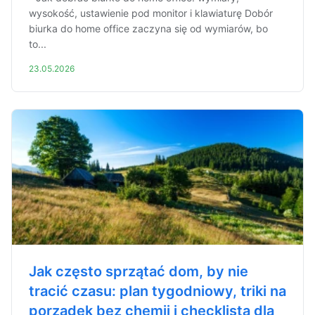
wysokość, ustawienie pod monitor i klawiaturę Dobór
biurka do home office zaczyna się od wymiarów, bo
to...
23.05.2026
Jak często sprzątać dom, by nie
tracić czasu: plan tygodniowy, triki na
porządek bez chemii i checklista dla