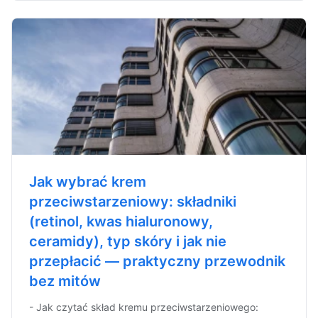
Jak wybrać krem
przeciwstarzeniowy: składniki
(retinol, kwas hialuronowy,
ceramidy), typ skóry i jak nie
przepłacić — praktyczny przewodnik
bez mitów
- Jak czytać skład kremu przeciwstarzeniowego: