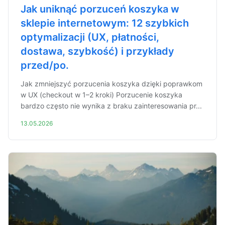
Jak uniknąć porzuceń koszyka w
sklepie internetowym: 12 szybkich
optymalizacji (UX, płatności,
dostawa, szybkość) i przykłady
przed/po.
Jak zmniejszyć porzucenia koszyka dzięki poprawkom
w UX (checkout w 1–2 kroki) Porzucenie koszyka
bardzo często nie wynika z braku zainteresowania pr...
13.05.2026