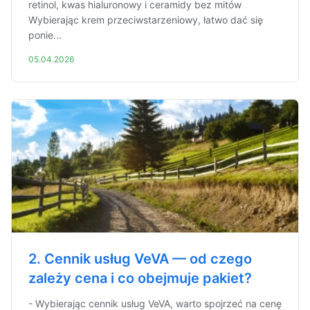
retinol, kwas hialuronowy i ceramidy bez mitów
Wybierając krem przeciwstarzeniowy, łatwo dać się
ponie...
05.04.2026
2. Cennik usług VeVA — od czego
zależy cena i co obejmuje pakiet?
- Wybierając cennik usług VeVA, warto spojrzeć na cenę