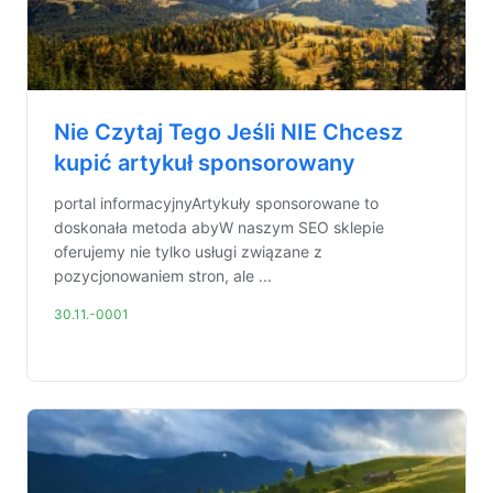
Nie Czytaj Tego Jeśli NIE Chcesz
kupić artykuł sponsorowany
portal informacyjnyArtykuły sponsorowane to
doskonała metoda abyW naszym SEO sklepie
oferujemy nie tylko usługi związane z
pozycjonowaniem stron, ale ...
30.11.-0001