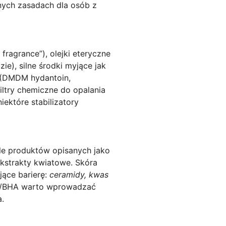
znych zasadach dla osób z
fragrance”), olejki eteryczne
e), silne środki myjące jak
 (DMDM hydantoin,
filtry chemiczne do opalania
ektóre stabilizatory
le produktów opisanych jako
 ekstrakty kwiatowe. Skóra
jące barierę:
ceramidy, kwas
AHA/BHA warto wprowadzać
a.