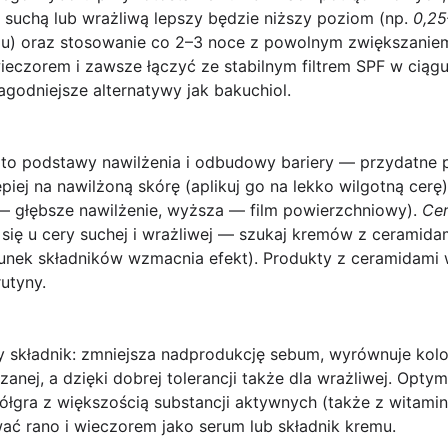
 suchą lub wrażliwą lepszy będzie niższy poziom (np.
0,2
iu) oraz stosowanie co 2–3 noce z powolnym zwiększaniem 
ieczorem i zawsze łączyć ze
stabilnym filtrem SPF
w ciągu 
godniejsze alternatywy jak bakuchiol.
to podstawy nawilżenia i odbudowy bariery — przydatne pr
epiej na nawilżoną skórę (aplikuj go na lekko wilgotną cer
 głębsze nawilżenie, wyższa — film powierzchniowy).
Ce
ą się u cery suchej i wrażliwej — szukaj kremów z ceramida
unek składników wzmacnia efekt). Produkty z ceramidami
utyny.
 składnik: zmniejsza nadprodukcję sebum, wyrównuje kolo
eszanej, a dzięki dobrej tolerancji także dla wrażliwej. Opt
ółgra z większością substancji aktywnych (także z witam
ać rano i wieczorem jako serum lub składnik kremu.