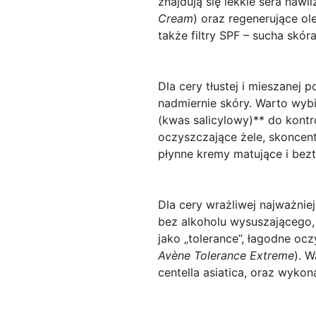
znajdują się lekkie sera nawi
Cream
) oraz regenerujące ol
także filtry SPF – sucha skór
Dla cery tłustej i mieszanej
nadmiernie skóry. Warto wyb
(kwas salicylowy)** do kontr
oczyszczające żele, skonce
płynne kremy matujące i beztł
Dla cery wrażliwej najważnie
bez alkoholu wysuszającego, 
jako „tolerance”, łagodne oc
Avène Tolerance Extreme
). 
centella asiatica, oraz wyko