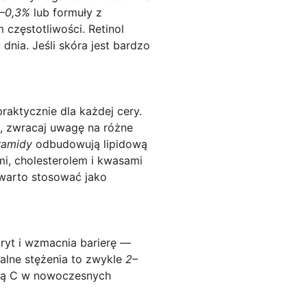
5–0,3%
lub formuły z
częstotliwości. Retinol
dnia. Jeśli skóra jest bardzo
aktycznie dla każdej cery.
ę), zwracaj uwagę na różne
ramidy
odbudowują lipidową
mi, cholesterolem i kwasami
 warto stosować jako
ryt i wzmacnia barierę —
ymalne stężenia to zwykle
2–
iną C w nowoczesnych