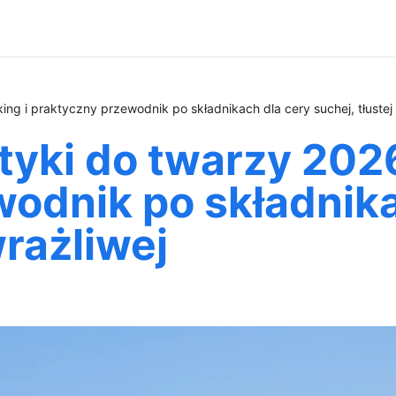
ng i praktyczny przewodnik po składnikach dla cery suchej, tłustej 
yki do twarzy 2026
odnik po składnika
wrażliwej