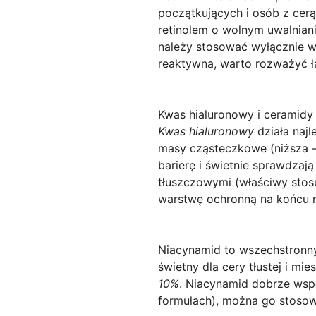
początkujących i osób z cerą
retinolem o wolnym uwalnian
należy stosować wyłącznie w
reaktywna, warto rozważyć ła
Kwas hialuronowy i ceramidy
Kwas hialuronowy
działa najl
masy cząsteczkowe (niższa —
barierę i świetnie sprawdzaj
tłuszczowymi (właściwy stos
warstwę ochronną na końcu r
Niacynamid
to wszechstronny
świetny dla cery tłustej i mi
10%
. Niacynamid dobrze wsp
formułach), można go stosow