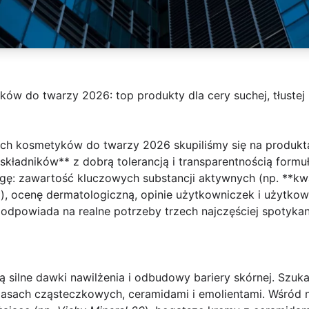
ów do twarzy 2026: top produkty dla cery suchej, tłustej 
ch kosmetyków do twarzy 2026 skupiliśmy się na produkta
kładników** z dobrą tolerancją i transparentnością formu
ę: zawartość kluczowych substancji aktywnych (np. **kwa
), ocenę dermatologiczną, opinie użytkowniczek i użytkow
 odpowiada na realne potrzeby trzech najczęściej spotykan
są silne dawki nawilżenia i odbudowy bariery skórnej. Sz
sach cząsteczkowych, ceramidami i emolientami. Wśród n