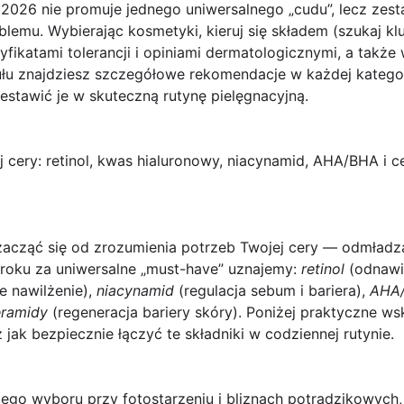
2026 nie promuje jednego uniwersalnego „cudu”, lecz ze
blemu. Wybierając kosmetyki, kieruj się składem (szukaj 
ikatami tolerancji i opiniami dermatologicznymi, a także w
ułu znajdziesz szczegółowe rekomendacje w każdej kategor
zestawić je w skuteczną rutynę pielęgnacyjną.
j cery: retinol, kwas hialuronowy, niacynamid, AHA/BHA i
acząć się od zrozumienia potrzeb Twojej cery — odmładzan
roku za uniwersalne „must-have” uznajemy:
retinol
(odnawia
e nawilżenie),
niacynamid
(regulacja sebum i bariera),
AHA
eramidy
(regeneracja bariery skóry). Poniżej praktyczne w
az jak bezpiecznie łączyć te składniki w codziennej rutynie.
ego wyboru przy fotostarzeniu i bliznach potrądzikowych,