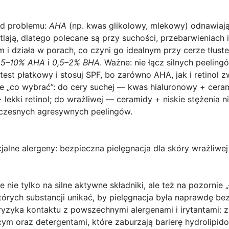
d problemu:
AHA
(np. kwas glikolowy, mlekowy) odnawiają
tlają, dlatego polecane są przy suchości, przebarwieniach i
 i działa w porach, co czyni go idealnym przy cerze tłuste
o
5–10% AHA
i
0,5–2% BHA
. Ważne: nie łącz silnych peeling
est płatkowy i stosuj SPF, bo zarówno AHA, jak i retinol 
e „co wybrać”: do cery suchej — kwas hialuronowy + cera
lekki retinol; do wrażliwej — ceramidy + niskie stężenia n
noczesnych agresywnych peelingów.
cjalne alergeny: bezpieczna pielęgnacja dla skóry wrażliwej
 nie tylko na silne aktywne składniki, ale też na pozornie
tórych substancji unikać, by pielęgnacja była naprawdę be
ryzyka kontaktu z powszechnymi alergenami i irytantami:
cym oraz detergentami, które zaburzają barierę hydrolipid