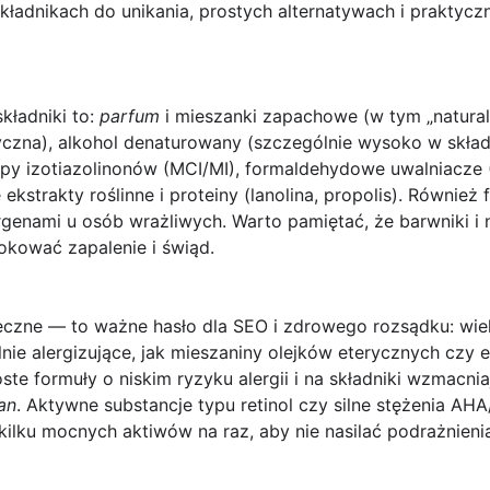
kładnikach do unikania, prostych alternatywach i praktyc
kładniki
to:
parfum
i mieszanki zapachowe (w tym „natural 
zna), alkohol denaturowany (szczególnie wysoko w składzi
py izotiazolinonów (MCI/MI), formaldehydowe uwalniacze
ekstrakty roślinne i proteiny (lanolina, propolis). Również 
genami u osób wrażliwych. Warto pamiętać, że barwniki i ni
kować zapalenie i świąd.
eczne
— to ważne hasło dla SEO i zdrowego rozsądku: wie
ilnie alergizujące, jak mieszaniny olejków eterycznych czy
oste formuły o niskim ryzyku alergii i na składniki wzmacnia
an
. Aktywne substancje typu retinol czy silne stężenia 
 kilku mocnych aktiwów na raz, aby nie nasilać podrażnieni