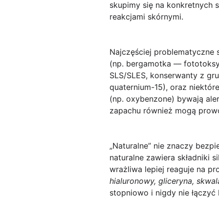
skupimy się na konkretnych s
reakcjami skórnymi.
Najczęściej problematyczne s
(np. bergamotka — fototoksyc
SLS/SLES, konserwanty z gru
quaternium-15), oraz niektóre 
(np. oxybenzone) bywają aler
zapachu również mogą prowo
„Naturalne” nie znaczy bezpi
naturalne zawiera składniki s
wrażliwa lepiej reaguje na pr
hialuronowy, gliceryna, skwal
stopniowo i nigdy nie łączyć