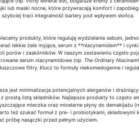
lżające (np.
Vichy Mineral 89
), bogatsze kremy z ceramidam
ejki lub maski nocne, które przywracają komfort i zapobiega
a szybciej traci integralność bariery pod wpływem słońca.
 polecamy produkty, które regulują wydzielanie sebum, jedn
ierać lekkie żele myjące, serum z **niacynamidem** i cyn
oli porów i zaskórników. W naszym zestawieniu często poja
ntrowane serum niacynamidowe (np.
The Ordinary Niacinam
uszczowe filtry. Klucz to formuły niekomedogenne i regular
jsza jest minimalizacja potencjalnych alergenów i drażnią
z prostą listą składników. Najlepsze produkty to często e
zyszczające mleczka oraz micelarne płyny do demakijażu (
Warto też szukać formuł z pre- i probiotykami, składowymi 
nać próbę nasączki przed pełnym użyciem.