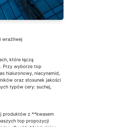
i wrażliwej
ch, które łączą
ł. Przy wyborze top
s hialuronowy, niacynamid,
ników oraz stosunek jakości
ych typów cery: suchej,
ukaj produktów z **kwasem
aszych top propozycji