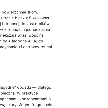
 powierzchnię skóry,
 utracie blasku;
BHA
(kwas
j i skłonnej do zaskórników.
ów z retinolem jednocześnie
zwiększają wrażliwość na
midy + łagodne AHA; do
iacynamidu i ostrożny retinol
 „łagodne” dodatki — dlatego
zpieczna. W praktyce
 zapachami, konserwantami o
ową skóry. W tym fragmencie