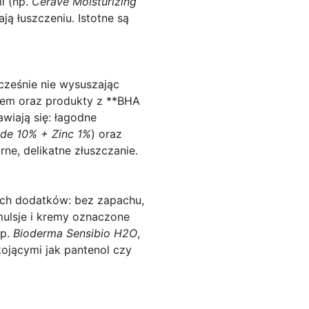
i (np.
CeraVe Moisturizing
ją łuszczeniu. Istotne są
ocześnie nie wysuszając
kiem oraz produkty z **BHA
wiają się: łagodne
ide 10% + Zinc 1%
) oraz
ne, delikatne złuszczanie.
cych dodatków: bez zapachu,
mulsje i kremy oznaczone
np.
Bioderma Sensibio H2O
,
kojącymi jak pantenol czy