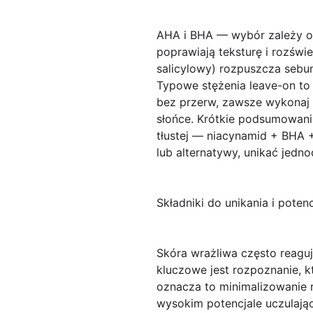
AHA i BHA
— wybór zależy o
poprawiają teksturę i rozświe
salicylowy) rozpuszcza sebum
Typowe stężenia leave-on t
bez przerw, zawsze wykonaj t
słońce. Krótkie podsumowani
tłustej — niacynamid + BHA + 
lub alternatywy, unikać jed
Składniki do unikania i poten
Skóra wrażliwa
często reaguje
kluczowe jest rozpoznanie, k
oznacza to minimalizowanie 
wysokim potencjale uczulają