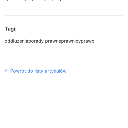
Tagi:
oddłużenia
porady prawne
prawnicy
prawo
← Powrót do listy artykułów