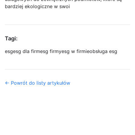
bardziej ekologiczne w swoi
Tagi:
esg
esg dla firm
esg firmy
esg w firmie
obsługa esg
← Powrót do listy artykułów