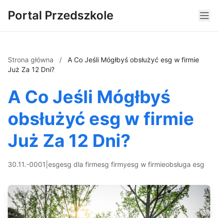
Portal Przedszkole
Strona główna
/
A Co Jeśli Mógłbyś obsłużyć esg w firmie
Już Za 12 Dni?
A Co Jeśli Mógłbyś
obsłużyć esg w firmie
Już Za 12 Dni?
30.11.-0001
|
esg
esg dla firm
esg firmy
esg w firmie
obsługa esg