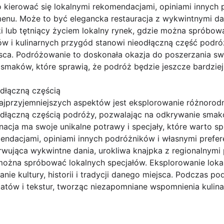
o kierować się lokalnymi rekomendacjami, opiniami innych
nu. Może to być elegancka restauracja z wykwintnymi dan
lub tętniący życiem lokalny rynek, gdzie można spróbowa
w i kulinarnych przygód stanowi nieodłączną część podró
ejsca. Podróżowanie to doskonała okazja do poszerzania sw
 smaków, które sprawią, że podróż będzie jeszcze bardzie
odłączną częścią
jprzyjemniejszych aspektów jest eksplorowanie różnorodn
eodłączną częścią podróży, pozwalając na odkrywanie smaków
acja ma swoje unikalne potrawy i specjały, które warto s
mendacjami, opiniami innych podróżników i własnymi pref
rwująca wykwintne dania, urokliwa knajpka z regionalnymi
można spróbować lokalnych specjałów. Eksplorowanie lokaln
anie kultury, historii i tradycji danego miejsca. Podczas
tów i tekstur, tworząc niezapomniane wspomnienia kulina