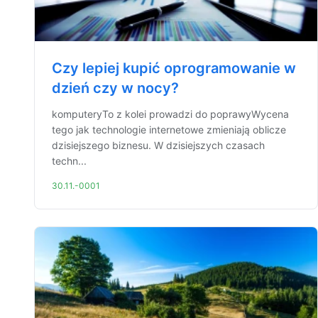
Czy lepiej kupić oprogramowanie w
dzień czy w nocy?
komputeryTo z kolei prowadzi do poprawyWycena
tego jak technologie internetowe zmieniają oblicze
dzisiejszego biznesu. W dzisiejszych czasach
techn...
30.11.-0001