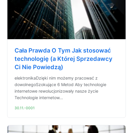
Cała Prawda O Tym Jak stosować
technologię (a Której Sprzedawcy
Ci Nie Powiedzą)
elektronikaDzięki nim możemy pracować z
dowolnegoSzokujące 6 Metod Aby technologie
internetowe rewolucjonizowały nasze życie
Technologie internetow...
30.11.-0001