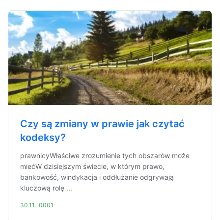
Czy są zmiany w prawie jak czytać
kodeksy?
prawnicyWłaściwe zrozumienie tych obszarów może
miećW dzisiejszym świecie, w którym prawo,
bankowość, windykacja i oddłużanie odgrywają
kluczową rolę ...
30.11.-0001