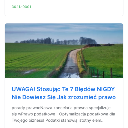
30.11.-0001
UWAGA! Stosując Te 7 Błędów NIGDY
Nie Dowiesz Się Jak zrozumieć prawo
porady prawneNasza kancelaria prawna specjalizuje
się wPrawo podatkowe - Optymalizacja podatkowa dla
Twojego biznesu! Podatki stanowią istotny elem...